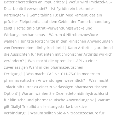
Batterieherstellern an Popularität?
|
Wofür wird Imidazol-4,5-
Dicarbonitril verwendet?
|
Ist Pyridin ein bekanntes
Karzinogen?
|
Gemcitabine T3: Ein Medikament, das ein
präzises Zielpotential auf dem Gebiet der Tumorbehandlung
zeigt
|
Tofacitinib Citrat -Verwendungszwecke und
Wirkungsmechanismus
|
Warum 4-Nitrobenzoesäure
wählen
|
Jüngste Fortschritte in den klinischen Anwendungen
von Dexmedetomidinhydrochlorid
|
Kann Arthritis Iguratimod
die Aussichten für Patienten mit chronischer Arthritis wirklich
verändern?
|
Was macht die Apremilast -API zu einer
zuverlässigen Wahl in der pharmazeutischen
Fertigung?
|
Was macht CAS Nr. 611-75-6 in modernen
pharmazeutischen Anwendungen wesentlich?
|
Was macht
Tofacitinib Citrat zu einer zuverlässigen pharmazeutischen
Option?
|
Warum wählen Sie Dexmedetomidinhydrochlorid
für klinische und pharmazeutische Anwendungen?
|
Warum
gilt Diallyl Trisulfid als leistungsstarke bioaktive
Verbindung?
|
Warum sollten Sie 4-Nitrobenzoesäure für