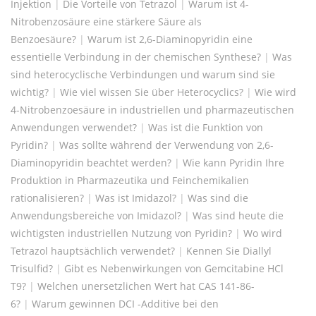
Injektion
|
Die Vorteile von Tetrazol
|
Warum ist 4-
Nitrobenzosäure eine stärkere Säure als
Benzoesäure?
|
Warum ist 2,6-Diaminopyridin eine
essentielle Verbindung in der chemischen Synthese?
|
Was
sind heterocyclische Verbindungen und warum sind sie
wichtig?
|
Wie viel wissen Sie über Heterocyclics?
|
Wie wird
4-Nitrobenzoesäure in industriellen und pharmazeutischen
Anwendungen verwendet?
|
Was ist die Funktion von
Pyridin?
|
Was sollte während der Verwendung von 2,6-
Diaminopyridin beachtet werden?
|
Wie kann Pyridin Ihre
Produktion in Pharmazeutika und Feinchemikalien
rationalisieren?
|
Was ist Imidazol?
|
Was sind die
Anwendungsbereiche von Imidazol?
|
Was sind heute die
wichtigsten industriellen Nutzung von Pyridin?
|
Wo wird
Tetrazol hauptsächlich verwendet?
|
Kennen Sie Diallyl
Trisulfid?
|
Gibt es Nebenwirkungen von Gemcitabine HCl
T9?
|
Welchen unersetzlichen Wert hat CAS 141-86-
6?
|
Warum gewinnen DCI -Additive bei den