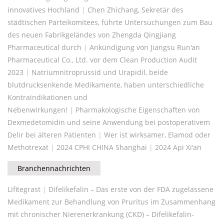
innovatives Hochland
|
Chen Zhichang, Sekretär des
städtischen Parteikomitees, führte Untersuchungen zum Bau
des neuen Fabrikgeländes von Zhengda Qingjiang
Pharmaceutical durch
|
Ankündigung von Jiangsu Run'an
Pharmaceutical Co., Ltd. vor dem Clean Production Audit
2023
|
Natriumnitroprussid und Urapidil, beide
blutdrucksenkende Medikamente, haben unterschiedliche
Kontraindikationen und
Nebenwirkungen!
|
Pharmakologische Eigenschaften von
Dexmedetomidin und seine Anwendung bei postoperativem
Delir bei älteren Patienten
|
Wer ist wirksamer, Elamod oder
Methotrexat
|
2024 CPHI CHINA Shanghai
|
2024 Api Xi'an
Branchennachrichten
Lifitegrast
|
Difelikefalin – Das erste von der FDA zugelassene
Medikament zur Behandlung von Pruritus im Zusammenhang
mit chronischer Nierenerkrankung (CKD) – Difelikefalin-