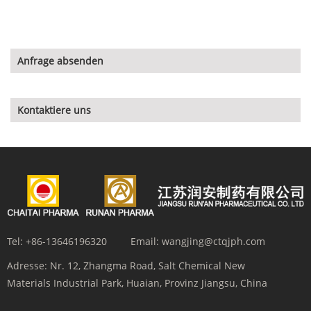
Anfrage absenden
Kontaktiere uns
Tel:
+86-13646196320
Email:
wangjing@ctqjph.com
Adresse:
Nr. 12, Zhangma Road, Salt Chemical New
Materials Industrial Park, Huaian, Provinz Jiangsu, China