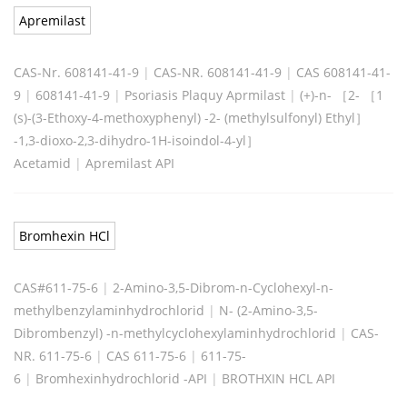
Apremilast
CAS-Nr. 608141-41-9
|
CAS-NR. 608141-41-9
|
CAS 608141-41-
9
|
608141-41-9
|
Psoriasis Plaquy Aprmilast
|
(+)-n- ［2- ［1
(s)-(3-Ethoxy-4-methoxyphenyl) -2- (methylsulfonyl) Ethyl］
-1,3-dioxo-2,3-dihydro-1H-isoindol-4-yl］
Acetamid
|
Apremilast API
Bromhexin HCl
CAS#611-75-6
|
2-Amino-3,5-Dibrom-n-Cyclohexyl-n-
methylbenzylaminhydrochlorid
|
N- (2-Amino-3,5-
Dibrombenzyl) -n-methylcyclohexylaminhydrochlorid
|
CAS-
NR. 611-75-6
|
CAS 611-75-6
|
611-75-
6
|
Bromhexinhydrochlorid -API
|
BROTHXIN HCL API