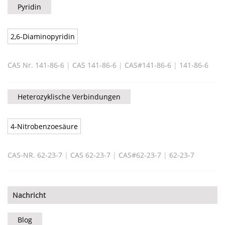
Pyridin
2,6-Diaminopyridin
CAS Nr. 141-86-6
|
CAS 141-86-6
|
CAS#141-86-6
|
141-86-6
Heterozyklische Verbindungen
4-Nitrobenzoesäure
CAS-NR. 62-23-7
|
CAS 62-23-7
|
CAS#62-23-7
|
62-23-7
Nachricht
Blog