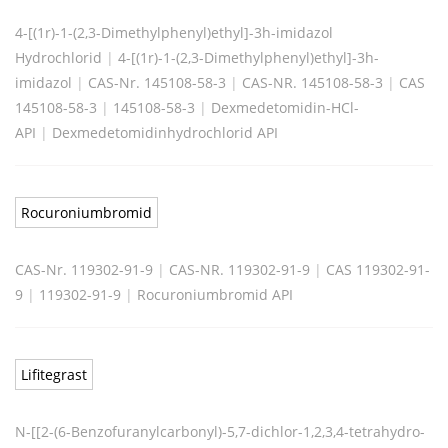
4-[(1r)-1-(2,3-Dimethylphenyl)ethyl]-3h-imidazol
Hydrochlorid
|
4-[(1r)-1-(2,3-Dimethylphenyl)ethyl]-3h-
imidazol
|
CAS-Nr. 145108-58-3
|
CAS-NR. 145108-58-3
|
CAS
145108-58-3
|
145108-58-3
|
Dexmedetomidin-HCl-
API
|
Dexmedetomidinhydrochlorid API
Rocuroniumbromid
CAS-Nr. 119302-91-9
|
CAS-NR. 119302-91-9
|
CAS 119302-91-
9
|
119302-91-9
|
Rocuroniumbromid API
Lifitegrast
N-[[2-(6-Benzofuranylcarbonyl)-5,7-dichlor-1,2,3,4-tetrahydro-