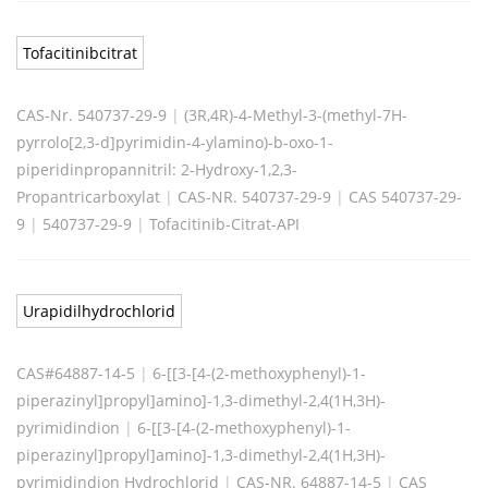
Tofacitinibcitrat
CAS-Nr. 540737-29-9
|
(3R,4R)-4-Methyl-3-(methyl-7H-
pyrrolo[2,3-d]pyrimidin-4-ylamino)-b-oxo-1-
piperidinpropannitril: 2-Hydroxy-1,2,3-
Propantricarboxylat
|
CAS-NR. 540737-29-9
|
CAS 540737-29-
9
|
540737-29-9
|
Tofacitinib-Citrat-API
Urapidilhydrochlorid
CAS#64887-14-5
|
6-[[3-[4-(2-methoxyphenyl)-1-
piperazinyl]propyl]amino]-1,3-dimethyl-2,4(1H,3H)-
pyrimidindion
|
6-[[3-[4-(2-methoxyphenyl)-1-
piperazinyl]propyl]amino]-1,3-dimethyl-2,4(1H,3H)-
pyrimidindion Hydrochlorid
|
CAS-NR. 64887-14-5
|
CAS