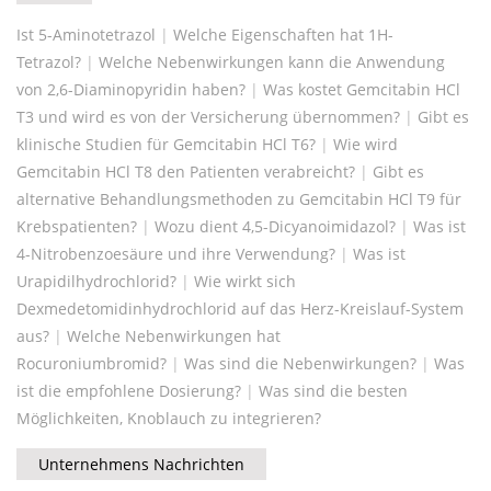
Ist 5-Aminotetrazol
|
Welche Eigenschaften hat 1H-
Tetrazol?
|
Welche Nebenwirkungen kann die Anwendung
von 2,6-Diaminopyridin haben?
|
Was kostet Gemcitabin HCl
T3 und wird es von der Versicherung übernommen?
|
Gibt es
klinische Studien für Gemcitabin HCl T6?
|
Wie wird
Gemcitabin HCl T8 den Patienten verabreicht?
|
Gibt es
alternative Behandlungsmethoden zu Gemcitabin HCl T9 für
Krebspatienten?
|
Wozu dient 4,5-Dicyanoimidazol?
|
Was ist
4-Nitrobenzoesäure und ihre Verwendung?
|
Was ist
Urapidilhydrochlorid?
|
Wie wirkt sich
Dexmedetomidinhydrochlorid auf das Herz-Kreislauf-System
aus?
|
Welche Nebenwirkungen hat
Rocuroniumbromid?
|
Was sind die Nebenwirkungen?
|
Was
ist die empfohlene Dosierung?
|
Was sind die besten
Möglichkeiten, Knoblauch zu integrieren?
Unternehmens Nachrichten