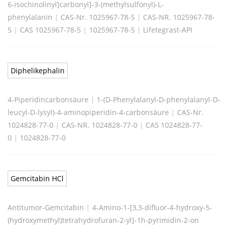
6-isochinolinyl]carbonyl]-3-(methylsulfonyl)-L-
phenylalanin
|
CAS-Nr. 1025967-78-5
|
CAS-NR. 1025967-78-
5
|
CAS 1025967-78-5
|
1025967-78-5
|
Lifetegrast-API
Diphelikephalin
4-Piperidincarbonsäure
|
1-(D-Phenylalanyl-D-phenylalanyl-D-
leucyl-D-lysyl)-4-aminopiperidin-4-carbonsäure
|
CAS-Nr.
1024828-77-0
|
CAS-NR. 1024828-77-0
|
CAS 1024828-77-
0
|
1024828-77-0
Gemcitabin HCl
Antitumor-Gemcitabin
|
4-Amino-1-[3,3-difluor-4-hydroxy-5-
(hydroxymethyl)tetrahydrofuran-2-yl]-1h-pyrimidin-2-on