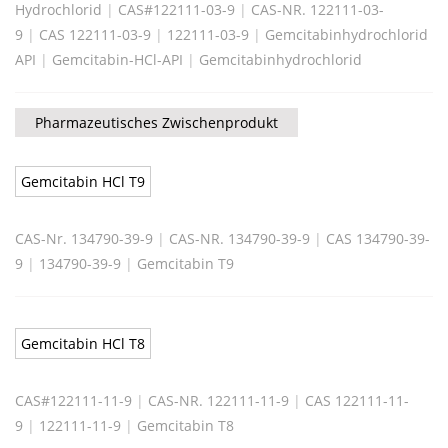
Hydrochlorid
|
CAS#122111-03-9
|
CAS-NR. 122111-03-
9
|
CAS 122111-03-9
|
122111-03-9
|
Gemcitabinhydrochlorid
API
|
Gemcitabin-HCl-API
|
Gemcitabinhydrochlorid
Pharmazeutisches Zwischenprodukt
Gemcitabin HCl T9
CAS-Nr. 134790-39-9
|
CAS-NR. 134790-39-9
|
CAS 134790-39-
9
|
134790-39-9
|
Gemcitabin T9
Gemcitabin HCl T8
CAS#122111-11-9
|
CAS-NR. 122111-11-9
|
CAS 122111-11-
9
|
122111-11-9
|
Gemcitabin T8