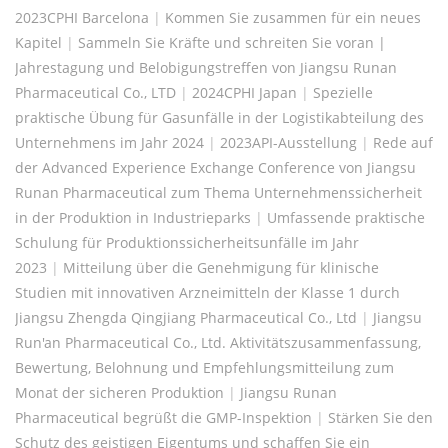
2023CPHI Barcelona
|
Kommen Sie zusammen für ein neues
Kapitel
|
Sammeln Sie Kräfte und schreiten Sie voran |
Jahrestagung und Belobigungstreffen von Jiangsu Runan
Pharmaceutical Co., LTD
|
2024CPHI Japan
|
Spezielle
praktische Übung für Gasunfälle in der Logistikabteilung des
Unternehmens im Jahr 2024
|
2023API-Ausstellung
|
Rede auf
der Advanced Experience Exchange Conference von Jiangsu
Runan Pharmaceutical zum Thema Unternehmenssicherheit
in der Produktion in Industrieparks
|
Umfassende praktische
Schulung für Produktionssicherheitsunfälle im Jahr
2023
|
Mitteilung über die Genehmigung für klinische
Studien mit innovativen Arzneimitteln der Klasse 1 durch
Jiangsu Zhengda Qingjiang Pharmaceutical Co., Ltd
|
Jiangsu
Run'an Pharmaceutical Co., Ltd. Aktivitätszusammenfassung,
Bewertung, Belohnung und Empfehlungsmitteilung zum
Monat der sicheren Produktion
|
Jiangsu Runan
Pharmaceutical begrüßt die GMP-Inspektion
|
Stärken Sie den
Schutz des geistigen Eigentums und schaffen Sie ein