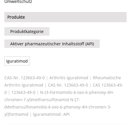
Umweltschutz
Produkte
Produktkategorie
Aktiver pharmazeutischer Inhaltsstoff (API)
Iguratimod
CAS-Nr. 123663-49-0
|
Arthritis Iguratimod
|
Rheumatische
Arthritis Iguratimod
|
CAS Nr. 123663-49-0
|
CAS 123663-49-
0
|
123663-49-0
|
N-(3-Formamido-4-oxo-6-phenoxy-4H-
chromen-7-yl)methansulfonamid N-[7-
(Methansulfonamido)-4-oxo-6-phenoxy-4H-chromen-3-
yl]formamid
|
Iguramatimod -API