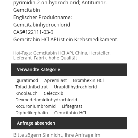
pyrimidin-2-on-hydrochlorid; Antitumor-
Gemcitabin
Englischer Produktname:
Gemcitabinhydrochlorid
CAS#122111-03-9
Gemcitabin HCl API ist ein Krebsmedikament.
Hot-Tags: Gemcitabin HCl API, China, Hersteller,
Lieferant, Fabrik, hohe Qualität
Verwandte Kategorie
Iguratimod
Apremilast
Bromhexin HCl
Tofacitinibcitrat
Urapidilhydrochlorid
Knoblauch
Celecoxib
Dexmedetomidinhydrochlorid
Rocuroniumbromid
Lifitegrast
Diphelikephalin
Gemcitabin HCl
Anfrage absenden
Bitte zögern Sie nicht, Ihre Anfrage im