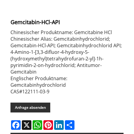
Gemcitabin-HCl-API
Chinesischer Produktname: Gemcitabine HCl
Chinesischer Alias: Gemcitabinhydrochlorid;
Gemcitabin-HCl-API; Gemcitabinhydrochlorid API;
4-Amino-1-[3,3-difluor-4-hydroxy-5-
(hydroxymethyl)tetrahydrofuran-2-yl]-1h-
pyrimidin-2-on-hydrochlorid; Antitumor-
Gemcitabin
Englischer Produktname:
Gemcitabinhydrochlorid
CAS#122111-03-9
Anfrage absenden
Facebook
X
WhatsApp
Pinterest
LinkedIn
Share