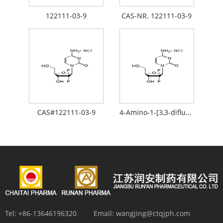
122111-03-9
CAS-NR. 122111-03-9
CAS#122111-03-9
4-Amino-1-[3,3-difluor-4-hydroxy-5-(hydroxymethyl)tetrahydrofuran-2-yl]-1h-pyrimidin-2-on Hydrochlorid
Tel:
+86-13646196320
Email:
wangjing@ctqjph.com