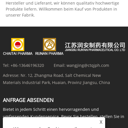
Hersteller und Lieferant, wir können qualitativ hochwertige
Produkte liefern. Willkommen beim Kauf von Produkten in
unserer Fabrik.
Tel:
+86-13646196320
Email:
wangjing@ctqjph.com
Adresse:
Nr. 12, Zhangma Road, Salt Chemical New
Materials Industrial Park, Huaian, Provinz Jiangsu, China
ANFRAGE ABSENDEN
Bietet in jedem Schritt einen hervorragenden und
umfassenden Kundenservice. Bevor Sie bestellen, stellen Sie in
X
Echtzeit Anfragen über ...