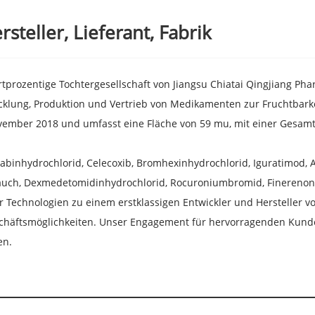
teller, Lieferant, Fabrik
rtprozentige Tochtergesellschaft von Jiangsu Chiatai Qingjiang Ph
lung, Produktion und Vertrieb von Medikamenten zur Fruchtbarke
November 2018 und umfasst eine Fläche von 59 mu, mit einer Gesamt
binhydrochlorid, Celecoxib, Bromhexinhydrochlorid, Iguratimod, Apr
uch, Dexmedetomidinhydrochlorid, Rocuroniumbromid, Finerenon, 
r Technologien zu einem erstklassigen Entwickler und Hersteller 
äftsmöglichkeiten. Unser Engagement für hervorragenden Kunden
en.