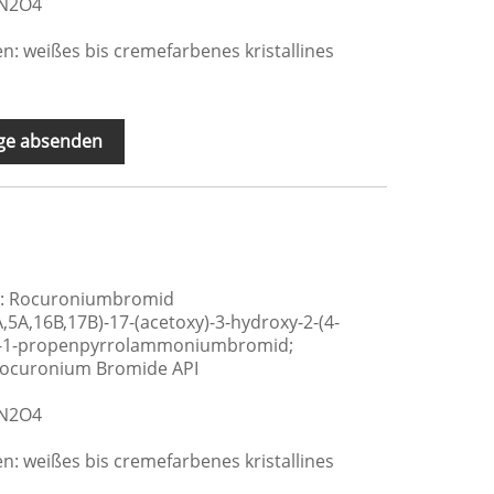
rN2O4
: weißes bis cremefarbenes kristallines
ge absenden
e: Rocuroniumbromid
3Α,5Α,16Β,17Β)-17-(acetoxy)-3-hydroxy-2-(4-
l]-1-propenpyrrolammoniumbromid;
Rocuronium Bromide API
rN2O4
: weißes bis cremefarbenes kristallines