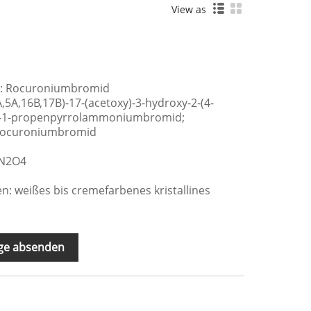
View as
e: Rocuroniumbromid
3Α,5Α,16Β,17Β)-17-(acetoxy)-3-hydroxy-2-(4-
l]-1-propenpyrrolammoniumbromid;
 Rocuroniumbromid
rN2O4
: weißes bis cremefarbenes kristallines
ge absenden