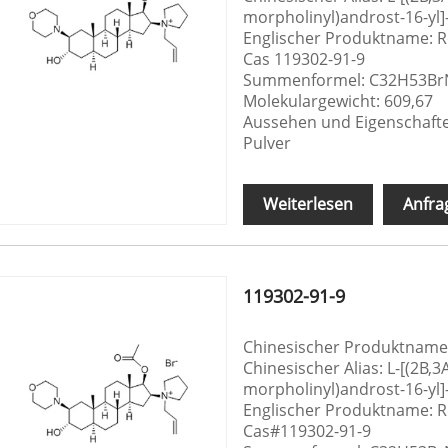
morpholinyl)androst-16-y
Englischer Produktname:
Cas 119302-91-9
Summenformel: C32H53B
Molekulargewicht: 609,67
Aussehen und Eigenschaften
Pulver
Weiterlesen
Anfra
119302-91-9
Chinesischer Produktnam
Chinesischer Alias: L-[(2Β,
morpholinyl)androst-16-y
Englischer Produktname:
Cas#119302-91-9