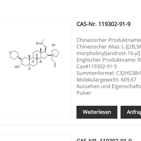
CAS-Nr. 119302-91-9
Chinesischer Produktnam
Chinesischer Alias: L-[(2Β,
morpholinyl)androst-16-y
Englischer Produktname:
Cas#119302-91-9
Summenformel: C32H53B
Molekulargewicht: 609,67
Aussehen und Eigenschaften
Pulver
Weiterlesen
Anfra
CAS-NR. 119302-91-9