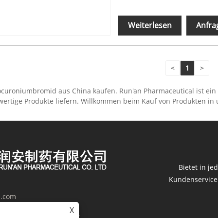
Weiterlesen
Anfra
<
1
>
 Rocuroniumbromid aus China kaufen. Run'an Pharmaceutical ist ei
hwertige Produkte liefern. Willkommen beim Kauf von Produkten in 
Bietet in j
Kundenservice. 
h.com
X
terials Industrial Park,