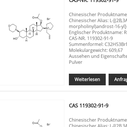
Chinesischer Produktnam
Chinesischer Alias: L-[(2Β,
morpholinyl)androst-16-y
Englischer Produktname:
CAS-NR. 119302-91-9
Summenformel: C32H53B
Molekulargewicht: 609,67
Aussehen und Eigenschaften
Pulver
Weiterlesen
Anfra
CAS 119302-91-9
Chinesischer Produktnam
Chinesischer Alias: L-[(2Β,