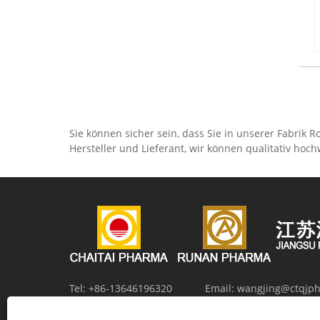
Sie können sicher sein, dass Sie in unserer Fabrik
Hersteller und Lieferant, wir können qualitativ hoc
Tel:
+86-13646196320
Email:
wangjing@ctqjp
Adresse:
Nr. 12, Zhangma Road, Salt Chemical New Ma