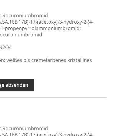
e: Rocuroniumbromid
3Α,5Α,16Β,17Β)-17-(acetoxy)-3-hydroxy-2-(4-
l]-1-propenpyrrolammoniumbromid;
 Rocuroniumbromid
rN2O4
: weißes bis cremefarbenes kristallines
ge absenden
e: Rocuroniumbromid
3Α,5Α,16Β,17Β)-17-(acetoxy)-3-hydroxy-2-(4-