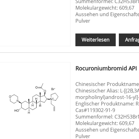
Summenformel: C32H53B
Molekulargewicht: 609,67
Aussehen und Eigenschaften
Pulver
Weiterlesen
Anfra
Rocuroniumbromid API
Chinesischer Produktnam
Chinesischer Alias: L-[(2Β,
morpholinyl)androst-16-y
Englischer Produktname: 
Cas#119302-91-9
Summenformel: C32H53B
Molekulargewicht: 609,67
Aussehen und Eigenschaften
Pulver