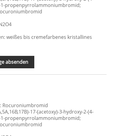
l]-1-propenpyrrolammoniumbromid;
 Rocuroniumbromid
rN2O4
: weißes bis cremefarbenes kristallines
ge absenden
e: Rocuroniumbromid
3Α,5Α,16Β,17Β)-17-(acetoxy)-3-hydroxy-2-(4-
l]-1-propenpyrrolammoniumbromid;
 Rocuroniumbromid