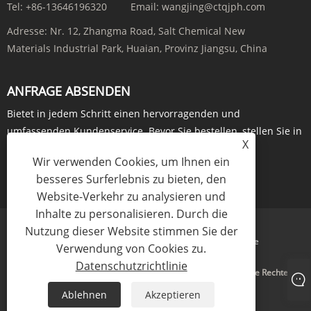
Tel:
+86-13646196320
Email:
wangjing@ctqjph.com
Adresse:
Nr. 12, Zhangma Road, Salt Chemical New
Materials Industrial Park, Huaian, Provinz Jiangsu, China
ANFRAGE ABSENDEN
Bietet in jedem Schritt einen hervorragenden und
umfassenden Kundenservice. Bevor Sie bestellen, stellen Sie in
X
Echtzeit Anfragen über ...
Wir verwenden Cookies, um Ihnen ein
JETZT ANFRAGEN
besseres Surferlebnis zu bieten, den
Website-Verkehr zu analysieren und
Inhalte zu personalisieren. Durch die
Nutzung dieser Website stimmen Sie der
Links
Sitemap
RSS
XML
Datenschutzrichtlinie
Verwendung von Cookies zu.
Datenschutzrichtlinie
Copyright © 2024 Jiangsu Run'an Pharmaceutical Co. Ltd. Alle Rechte
vorbehalten.
Ablehnen
Akzeptieren