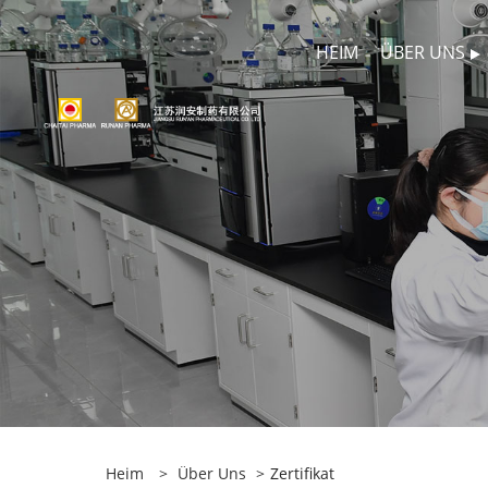
HEIM
ÜBER UNS
Heim
>
Über Uns
>
Zertifikat