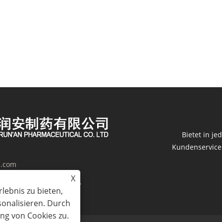
Bietet in j
Kundenservice. 
h.com
X
terials Industrial Park,
lebnis zu bieten,
sonalisieren. Durch
ng von Cookies zu.