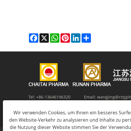
Facebook
X
WhatsApp
Pinterest
LinkedIn
Share
Tel:
+86-13646196320
Email:
wangjing@ctqjp
Adresse:
Nr. 12, Zhangma Road, Salt Chemical New Ma
Wir verwenden Cookies, um Ihnen ein besseres Surfer
Huaian, Provinz Jiangsu, China
den Website-Verkehr zu analysieren und Inhalte zu per
die Nutzung dieser Website stimmen Sie der Verwendu