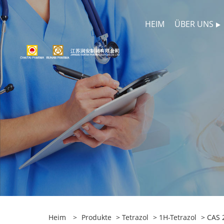
HEIM
ÜBER UNS
Heim
>
Produkte
>
Tetrazol
>
1H-Tetrazol
> CAS 