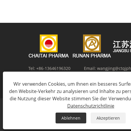
Tel:
+86-13646196320
Email:
wangjing@ctqjp
Adresse:
Nr. 12, Zhangma Road, Salt Chemical New Ma
Wir verwenden Cookies, um Ihnen ein besseres Surfer
Huaian, Provinz Jiangsu, China
den Website-Verkehr zu analysieren und Inhalte zu per
die Nutzung dieser Website stimmen Sie der Verwendu
Datenschutzrichtlinie
Ablehnen
Akzeptieren
Copyrig