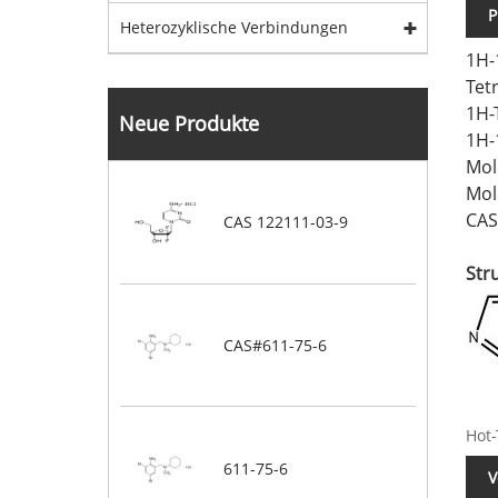
P
Heterozyklische Verbindungen
1H-
Tet
1H-
Neue Produkte
1H-
Mol
Mol
CAS
CAS 122111-03-9
Str
CAS#611-75-6
Hot-
611-75-6
V