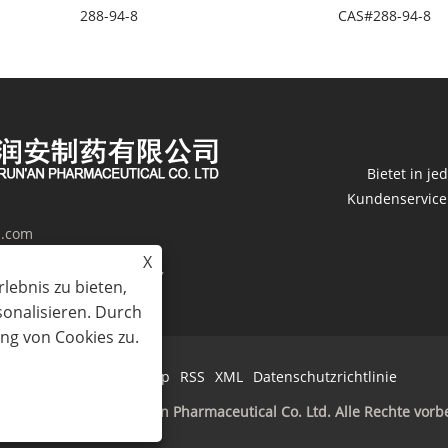
288-94-8
CAS#288-94-8
Bietet in j
Kundenservice. 
h.com
X
terials Industrial Park,
lebnis zu bieten,
sonalisieren. Durch
ng von Cookies zu.
Links
Sitemap
RSS
XML
Datenschutzrichtlinie
ht © 2024 Jiangsu Run'an Pharmaceutical Co. Ltd. Alle Rechte vorb