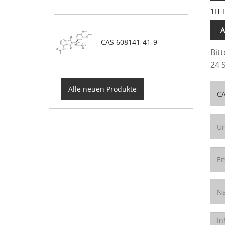
1H-T
A
CAS 608141-41-9
Bit
24 
Alle neuen Produkte