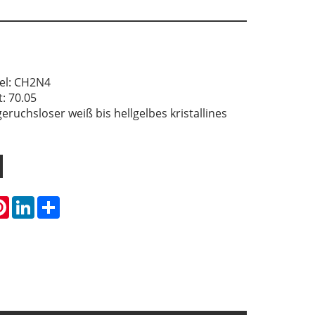
el: CH2N4
: 70.05
geruchsloser weiß bis hellgelbes kristallines
atsApp
Pinterest
LinkedIn
Share