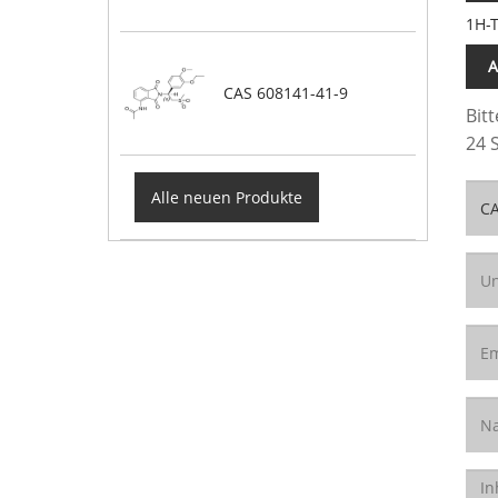
1H-T
A
CAS 608141-41-9
Bit
24 
Alle neuen Produkte