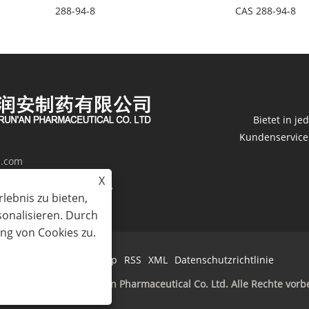
288-94-8
CAS 288-94-8
Bietet in j
Kundenservice. 
h.com
X
terials Industrial Park,
lebnis zu bieten,
sonalisieren. Durch
ng von Cookies zu.
Links
Sitemap
RSS
XML
Datenschutzrichtlinie
ht © 2024 Jiangsu Run'an Pharmaceutical Co. Ltd. Alle Rechte vorb