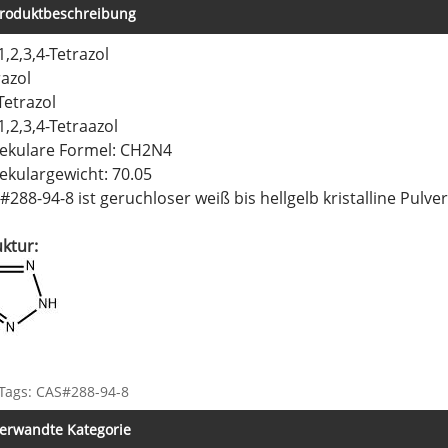
roduktbeschreibung
1,2,3,4-Tetrazol
razol
Tetrazol
1,2,3,4-Tetraazol
ekulare Formel: CH2N4
ekulargewicht: 70.05
#288-94-8 ist geruchloser weiß bis hellgelb kristalline Pulver
uktur:
Tags: CAS#288-94-8
erwandte Kategorie