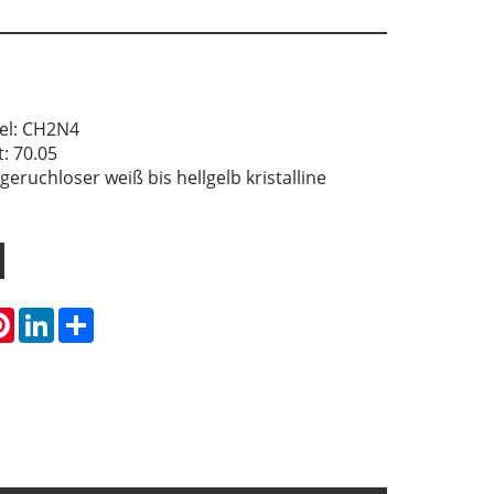
el: CH2N4
: 70.05
geruchloser weiß bis hellgelb kristalline
atsApp
Pinterest
LinkedIn
Share