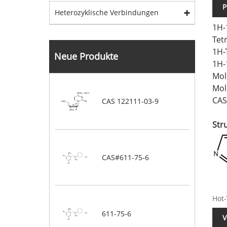
P
Heterozyklische Verbindungen
1H-
Tet
1H-
Neue Produkte
1H-
Mol
Mol
CAS
CAS 122111-03-9
Str
CAS#611-75-6
Hot-
611-75-6
V