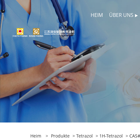
HEIM
ÜBER UNS
Heim
>
Produkte
>
Tetrazol
>
1H-Tetrazol
> CAS#