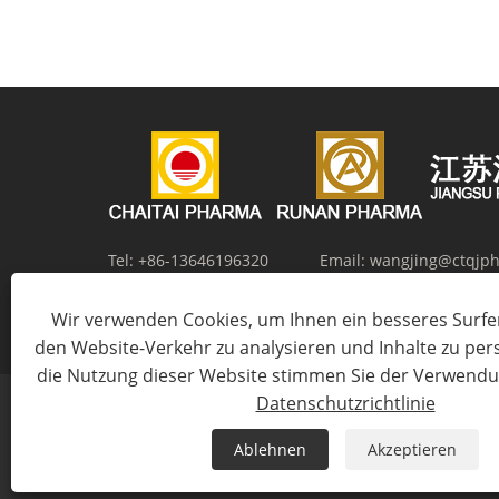
Tel:
+86-13646196320
Email:
wangjing@ctqjp
Adresse:
Nr. 12, Zhangma Road, Salt Chemical New Ma
Wir verwenden Cookies, um Ihnen ein besseres Surfer
Huaian, Provinz Jiangsu, China
den Website-Verkehr zu analysieren und Inhalte zu per
die Nutzung dieser Website stimmen Sie der Verwendu
Datenschutzrichtlinie
Ablehnen
Akzeptieren
Copyrig