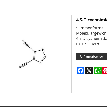
4,5-Dicyanoimi
Summenformel:
Molekulargewicht
4,5-Dicyanoimidaz
mittelschwer.
Anfrage absenden
Facebook
X
Wh