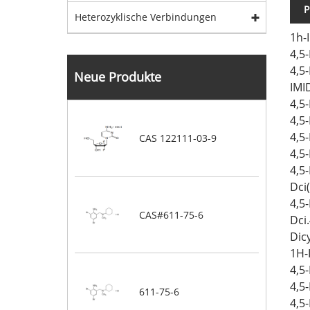
P
Heterozyklische Verbindungen
1h-
4,5
4,5
Neue Produkte
IMI
4,5
4,5
4,5
CAS 122111-03-9
4,5
4,5
Dci
4,5
CAS#611-75-6
Dci
Dic
1H-
4,5
4,5
611-75-6
4,5