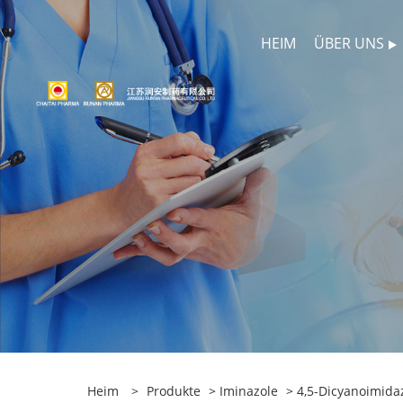
HEIM
ÜBER UNS
Heim
>
Produkte
>
Iminazole
>
4,5-Dicyanoimida