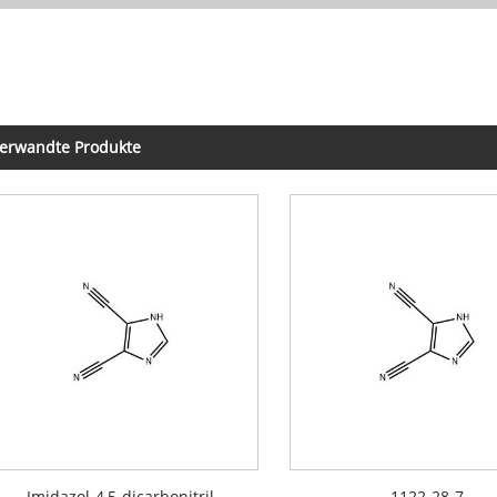
erwandte Produkte
Imidazol-4,5-dicarbonitril
1122-28-7