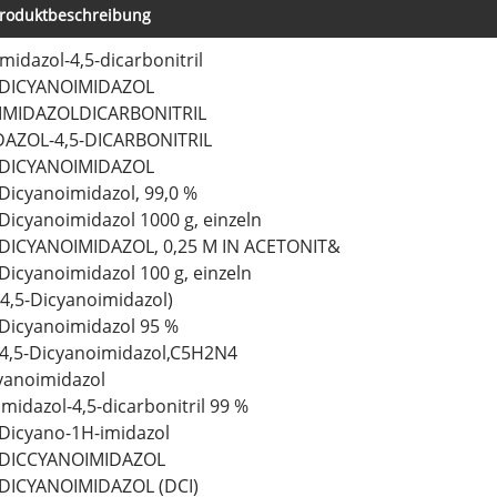
roduktbeschreibung
Imidazol-4,5-dicarbonitril
-DICYANOIMIDAZOL
-IMIDAZOLDICARBONITRIL
DAZOL-4,5-DICARBONITRIL
-DICYANOIMIDAZOL
-Dicyanoimidazol, 99,0 %
-Dicyanoimidazol 1000 g, einzeln
-DICYANOIMIDAZOL, 0,25 M IN ACETONIT&
-Dicyanoimidazol 100 g, einzeln
(4,5-Dicyanoimidazol)
-Dicyanoimidazol 95 %
.4,5-Dicyanoimidazol,C5H2N4
yanoimidazol
Imidazol-4,5-dicarbonitril 99 %
-Dicyano-1H-imidazol
-DICCYANOIMIDAZOL
-DICYANOIMIDAZOL (DCI)