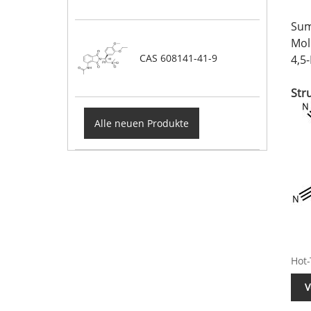
Sum
Mol
CAS 608141-41-9
4,5
Str
Alle neuen Produkte
Hot-
V