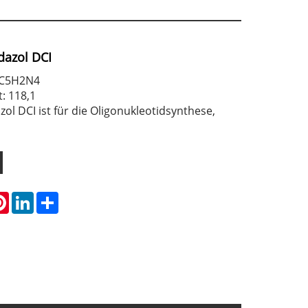
dazol DCI
 C5H2N4
: 118,1
ol DCI ist für die Oligonukleotidsynthese,
atsApp
Pinterest
LinkedIn
Share