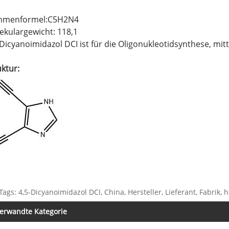
menformel:C5H2N4
ekulargewicht: 118,1
-Dicyanoimidazol DCI ist für die Oligonukleotidsynthese, mit
uktur:
Tags: 4,5-Dicyanoimidazol DCI, China, Hersteller, Lieferant, Fabrik, 
erwandte Kategorie