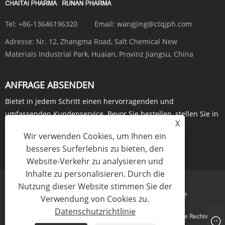
Tel:
+86-13646196320
Email:
wangjing@ctqjph.com
Adresse:
Nr. 12, Zhangma Road, Salt Chemical New
Materials Industrial Park, Huaian, Provinz Jiangsu, China
ANFRAGE ABSENDEN
Bietet in jedem Schritt einen hervorragenden und
umfassenden Kundenservice. Bevor Sie bestellen, stellen Sie in
X
Echtzeit Anfragen über ...
Wir verwenden Cookies, um Ihnen ein
JETZT ANFRAGEN
besseres Surferlebnis zu bieten, den
Website-Verkehr zu analysieren und
Inhalte zu personalisieren. Durch die
Nutzung dieser Website stimmen Sie der
Links
Sitemap
RSS
XML
Datenschutzrichtlinie
Verwendung von Cookies zu.
Datenschutzrichtlinie
Copyright © 2024 Jiangsu Run'an Pharmaceutical Co. Ltd. Alle Rechte