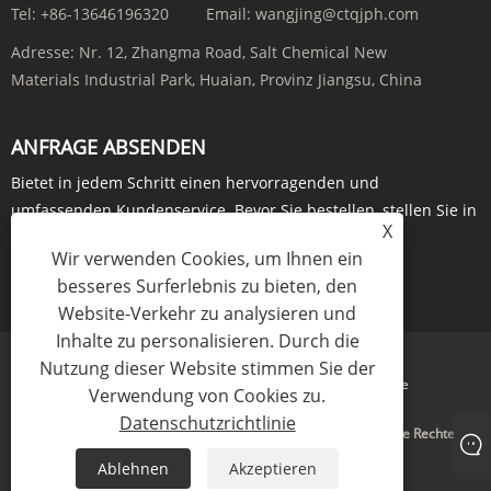
Tel:
+86-13646196320
Email:
wangjing@ctqjph.com
Adresse:
Nr. 12, Zhangma Road, Salt Chemical New
Materials Industrial Park, Huaian, Provinz Jiangsu, China
ANFRAGE ABSENDEN
Bietet in jedem Schritt einen hervorragenden und
umfassenden Kundenservice. Bevor Sie bestellen, stellen Sie in
X
Echtzeit Anfragen über ...
Wir verwenden Cookies, um Ihnen ein
besseres Surferlebnis zu bieten, den
JETZT ANFRAGEN
Website-Verkehr zu analysieren und
Inhalte zu personalisieren. Durch die
Nutzung dieser Website stimmen Sie der
Links
Sitemap
RSS
XML
Datenschutzrichtlinie
Verwendung von Cookies zu.
Datenschutzrichtlinie
Copyright © 2024 Jiangsu Run'an Pharmaceutical Co. Ltd. Alle Rechte
vorbehalten.
Ablehnen
Akzeptieren