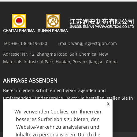
Tel:
+86-13646196320
Email:
wangjing@ctqjph.com
Adresse:
Nr. 12, Zhangma Road, Salt Chemical New
Materials Industrial Park, Huaian, Provinz Jiangsu, China
ANFRAGE ABSENDEN
Bietet in jedem Schritt einen hervorragenden und
umfassenden Kundenservice. Bevor Sie bestellen, stellen Sie in
X
Echtzeit Anfragen über ...
Wir verwenden Cookies, um Ihnen ein
JETZT ANFRAGEN
besseres Surferlebnis zu bieten, den
Website-Verkehr zu analysieren und
Inhalte zu personalisieren. Durch die