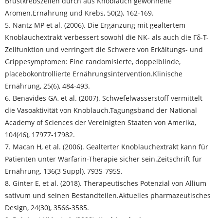
Brustkrebszellen durch aus Knoblauch gewonnene
Aromen.
Ernährung und Krebs
, 50(2), 162-169.
5. Nantz MP et al. (2006). Die Ergänzung mit gealtertem
Knoblauchextrakt verbessert sowohl die NK- als auch die Γδ-T-
Zellfunktion und verringert die Schwere von Erkältungs- und
Grippesymptomen: Eine randomisierte, doppelblinde,
placebokontrollierte Ernährungsintervention.
Klinische
Ernährung
, 25(6), 484-493.
6. Benavides GA, et al. (2007). Schwefelwasserstoff vermittelt
die Vasoaktivität von Knoblauch.
Tagungsband der National
Academy of Sciences der Vereinigten Staaten von Amerika
,
104(46), 17977-17982.
7. Macan H, et al. (2006). Gealterter Knoblauchextrakt kann für
Patienten unter Warfarin-Therapie sicher sein.
Zeitschrift für
Ernährung
, 136(3 Suppl), 793S-795S.
8. Ginter E, et al. (2018). Therapeutisches Potenzial von Allium
sativum und seinen Bestandteilen.
Aktuelles pharmazeutisches
Design
, 24(30), 3566-3585.