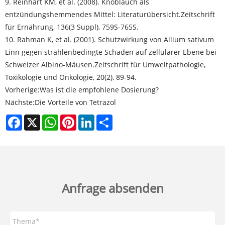
9. Reinhart KM, et al. (2008). Knoblauch als
entzündungshemmendes Mittel: Literaturübersicht.
Zeitschrift
für Ernährung
, 136(3 Suppl), 759S-765S.
10. Rahman K, et al. (2001). Schutzwirkung von Allium sativum
Linn gegen strahlenbedingte Schäden auf zellulärer Ebene bei
Schweizer Albino-Mäusen.
Zeitschrift für Umweltpathologie,
Toxikologie und Onkologie
, 20(2), 89-94.
Vorherige:
Was ist die empfohlene Dosierung?
Nächste:
Die Vorteile von Tetrazol
Facebook
X
WhatsApp
Pinterest
LinkedIn
Share
Anfrage absenden