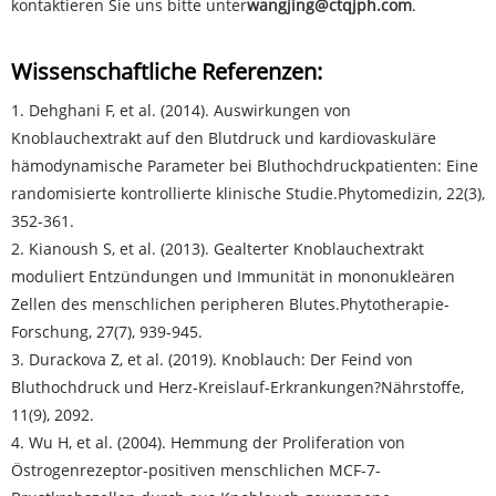
kontaktieren Sie uns bitte unter
wangjing@ctqjph.com
.
Wissenschaftliche Referenzen:
1. Dehghani F, et al. (2014). Auswirkungen von
Knoblauchextrakt auf den Blutdruck und kardiovaskuläre
hämodynamische Parameter bei Bluthochdruckpatienten: Eine
randomisierte kontrollierte klinische Studie.
Phytomedizin
, 22(3),
352-361.
2. Kianoush S, et al. (2013). Gealterter Knoblauchextrakt
moduliert Entzündungen und Immunität in mononukleären
Zellen des menschlichen peripheren Blutes.
Phytotherapie-
Forschung
, 27(7), 939-945.
3. Durackova Z, et al. (2019). Knoblauch: Der Feind von
Bluthochdruck und Herz-Kreislauf-Erkrankungen?
Nährstoffe
,
11(9), 2092.
4. Wu H, et al. (2004). Hemmung der Proliferation von
Östrogenrezeptor-positiven menschlichen MCF-7-