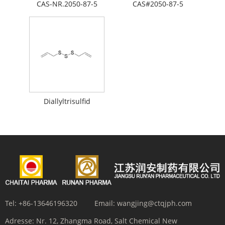
CAS-NR.2050-87-5
CAS#2050-87-5
Diallyltrisulfid
Tel:
+86-13646196320
Email:
wangjing@ctqjph.com
Adresse:
Nr. 12, Zhangma Road, Salt Chemical New