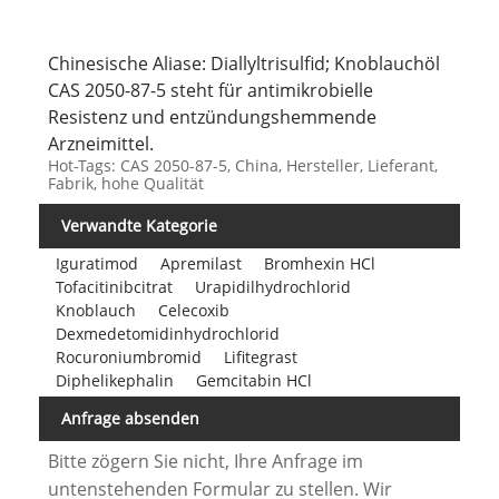
Chinesische Aliase: Diallyltrisulfid; Knoblauchöl
CAS 2050-87-5 steht für antimikrobielle
Resistenz und entzündungshemmende
Arzneimittel.
Hot-Tags: CAS 2050-87-5, China, Hersteller, Lieferant,
Fabrik, hohe Qualität
Verwandte Kategorie
Iguratimod
Apremilast
Bromhexin HCl
Tofacitinibcitrat
Urapidilhydrochlorid
Knoblauch
Celecoxib
Dexmedetomidinhydrochlorid
Rocuroniumbromid
Lifitegrast
Diphelikephalin
Gemcitabin HCl
Anfrage absenden
Bitte zögern Sie nicht, Ihre Anfrage im
untenstehenden Formular zu stellen. Wir