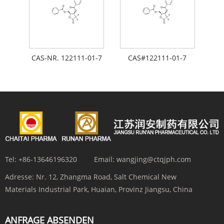
CAS-NR. 122111-01-7
CAS#122111-01-7
Tel:
+86-13646196320
Email:
wangjing@ctqjph.com
Adresse:
Nr. 12, Zhangma Road, Salt Chemical New
Materials Industrial Park, Huaian, Provinz Jiangsu, China
ANFRAGE ABSENDEN